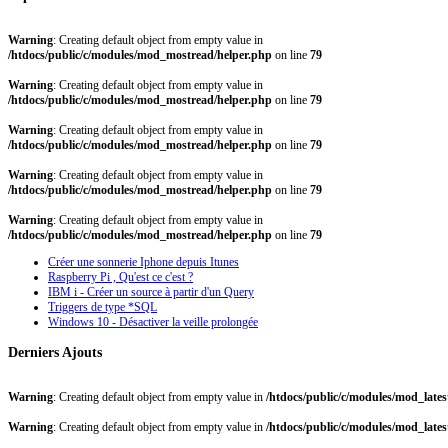
Warning
: Creating default object from empty value in
/htdocs/public/c/modules/mod_mostread/helper.php
on line
79
Warning
: Creating default object from empty value in
/htdocs/public/c/modules/mod_mostread/helper.php
on line
79
Warning
: Creating default object from empty value in
/htdocs/public/c/modules/mod_mostread/helper.php
on line
79
Warning
: Creating default object from empty value in
/htdocs/public/c/modules/mod_mostread/helper.php
on line
79
Warning
: Creating default object from empty value in
/htdocs/public/c/modules/mod_mostread/helper.php
on line
79
Créer une sonnerie Iphone depuis Itunes
Raspberry Pi , Qu'est ce c'est ?
IBM i - Créer un source à partir d'un Query
Triggers de type *SQL
Windows 10 - Désactiver la veille prolongée
Derniers
Ajouts
Warning
: Creating default object from empty value in
/htdocs/public/c/modules/mod_late
Warning
: Creating default object from empty value in
/htdocs/public/c/modules/mod_late