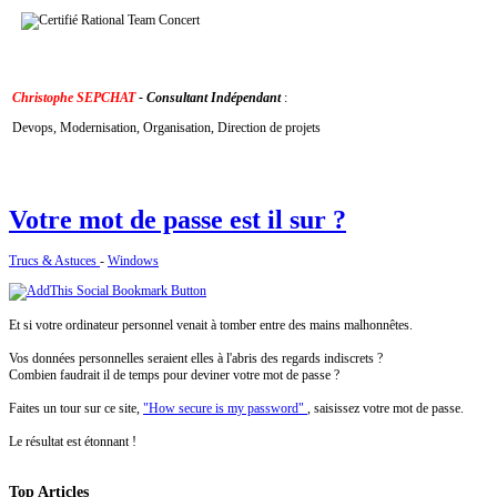
Christophe SEPCHAT
- Consultant Indépendant
:
Devops, Modernisation, Organisation, Direction de projets
Votre
mot de passe est il sur ?
Trucs & Astuces
-
Windows
Et si votre ordinateur personnel venait à tomber entre des mains malhonnêtes.
Vos données personnelles seraient elles à l'abris des regards indiscrets ?
Combien faudrait il de temps pour deviner votre mot de passe ?
Faites un tour sur ce site,
"How secure is my password"
, saisissez votre mot de passe.
Le résultat est étonnant !
Top
Articles