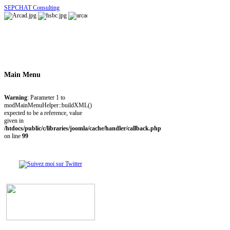
SEPCHAT Consulting
Main
Menu
Warning
: Parameter 1 to
modMainMenuHelper::buildXML()
expected to be a reference, value
given in
/htdocs/public/c/libraries/joomla/cache/handler/callback.php
on line
99